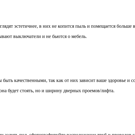
лядят эстетичнее, в них не копится пыль и помещается больше 
ывают выключатели и не бьются о мебель.
ы быть качественными, так как от них зависит ваше здоровье и с
 она будет стоять, но и ширину дверных проемов/лифта.
 залить пол, сфотографируйте расположение труб и проводов с 