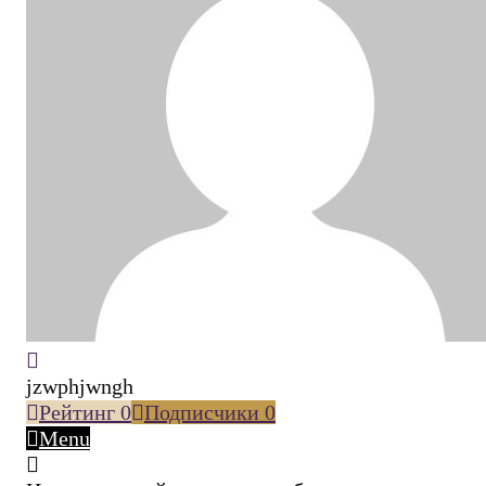
jzwphjwngh
Рейтинг
0
Подписчики
0
Menu